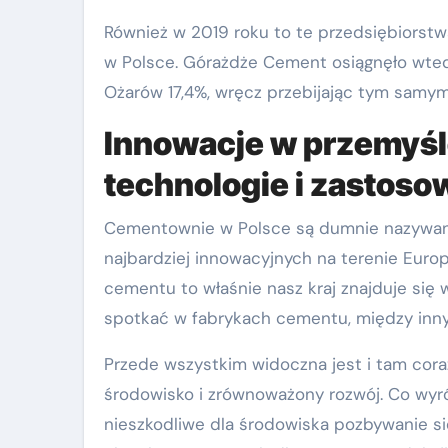
Również w 2019 roku to te przedsiębiorst
w Polsce. Górażdże Cement osiągnęło wted
Ożarów 17,4%, wręcz przebijając tym samym
Innowacje w przemyś
technologie i zastoso
Cementownie w Polsce są dumnie nazywane 
najbardziej innowacyjnych na terenie Europy
cementu to właśnie nasz kraj znajduje się 
spotkać w fabrykach cementu, między inn
Przede wszystkim widoczna jest i tam cor
środowisko i zrównoważony rozwój. Co wyró
nieszkodliwe dla środowiska pozbywanie s