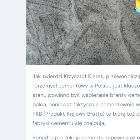
Jak twierdzi Krzysztof Kieres, przewodniczący Stowarzyszenia Producentów Cementu,
“przemysł cementowy w Polsce jest kluczow
stanu powinno być wspieranie branży ceme
palca, ponieważ faktycznie cementownie w 
PKB (Produkt Krajowy Brutto) to biorą też 
fabryki cementu się znajdują.
Ponadto produkcja cementu zapewnia aż ok