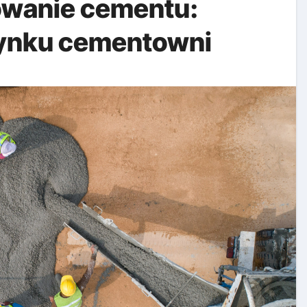
sowanie cementu:
 rynku cementowni