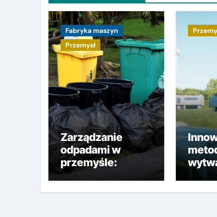
Fabryka maszyn
Przemy
Przemysł
Zarządzanie
Innow
odpadami w
meto
przemyśle:
wytwa
Sposoby
wodor
minimalizacji,
zrów
segregacji i
przem
składowania