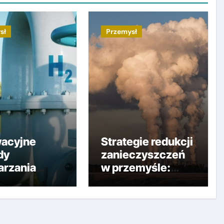
sł
Przemysł
acyjne
Strategie redukcji
dy
zanieczyszczeń
rzania
w przemyśle:
u: klucz do
kierunki działań i
noważonego
praktyki
ysłu!
ekologiczne