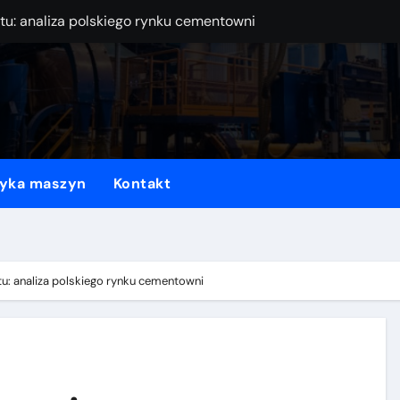
tu: analiza polskiego rynku cementowni
a wodoru: klucz do zrównoważonego przemysłu!
ń w przemyśle: kierunki działań i praktyki ekologiczne
? Kompleksowe objaśnienie dla specjalistów i amatorów
 kluczowe aspekty i obowiązki przedsiębiorstw
ryka maszyn
Kontakt
ymogów strefy klimatycznej w Europie
i ich zastosowanie w przemyśle
 bogactwie: Kopalnie węgla a przemysł przemysłowy
u: analiza polskiego rynku cementowni
ie przedsiębiorstwa: jak stosować hierarchię postępowania
e: Sposoby minimalizacji, segregacji i składowania