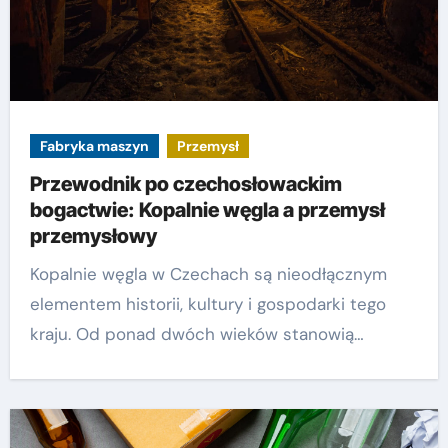
Fabryka maszyn
Przemysł
Przewodnik po czechosłowackim
bogactwie: Kopalnie węgla a przemysł
przemysłowy
Kopalnie węgla w Czechach są nieodłącznym
elementem historii, kultury i gospodarki tego
kraju. Od ponad dwóch wieków stanowią…